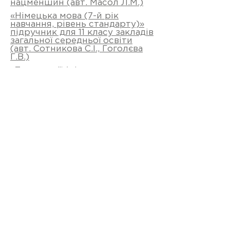
нацменшин (авт. Масол Л.М.)
«Німецька мова (7-й рік
навчання, рівень стандарту)»
підручник для 11 класу закладів
загальної середньої освіти
(авт. Сотникова С.І., Гоголєва
Г.В.)
«Технології (рівень
стандарту)» підручник для 10
(11) класу закладів загальної
середньої освіти з навчанням
українською та мовами
нацменшин (авт. Ходзицька
І.Ю., Боринець Н.І.. Гащак В.М.,
Горобець О.В., Даниліна
Е.М.,Крімер В.В.. Лапінський
В.В., Малєєва І.В., Медвідь О.Ю.,
Павич Н.М., Палій Ю.В.,
Пархоменко О.М., Пасічна Т.С.,
Приходько Ю.М., Рак Л.М.)
«Українська література
(профільний рівень)»
підручник для 11 класу закладів
загальної середньої освіти
(авт. Слоньовська О.В.,Мафтин
Н.В., Вівчарик Н.М.)