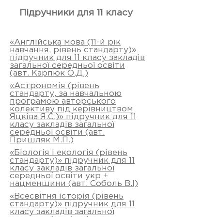
Підручники для 11 класу
«Англійська мова (11-й рік
навчання, рівень стандарту)»
підручник для 11 класу закладів
загальної середньої освіти
(авт. Карпюк О.Д.)
«Астрономія (рівень
стандарту, за навчальною
програмою авторського
колективу під керівництвом
Яцківа Я.С.)» підручник для 11
класу закладів загальної
середньої освіти (авт.
Пришляк М.П.)
«Біологія і екологія (рівень
стандарту)» підручник для 11
класу закладів загальної
середньої освіти укр +
нацменшини (авт. Соболь В.І)
«Всесвітня історія (рівень
стандарту)» підручник для 11
класу закладів загальної