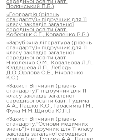
середньої освіти (авт.
Полянський П.Б.)
«Географія (рівень
стандарту)» підручник для 11
класу закладів загальної
середньої освіти (авт.
Кобернік С.Г., Коваленко Р.Р.)
«Зарубіжна література (рівень
стандарту)» підручник для 11
класу закладів загальної
середньої освіти (авт.
Ніколенко О.М., Ковальова Л.Л.,
Юлдашева Л.П., Лебедь
Д.О.,Орлова О.В., Ніколенко
К.С.)
«Захист Вітчизни (рівень
стандарту)" підручник для 11
класу закладів загальної
середньої освіти (авт. Гудима
А.А., Пашко К.О., Гарасимів І.М.,
Фука М.М.,Щирба Ю.П.)
«Захист Вітчизни (рівень
стандарту,"Основи медичних
знань")» підручник для 11 класу
закладів загальної середньої
освіти (авт. Гудима А.А., Пашко