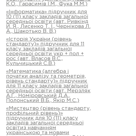
К.О., Гарасимів І.М., Фука М.М.)
«Інформатика» підручник для
10 (11) класу закладів загальної
середньої освіти (авт. Ривкінд
Й. Я., Лисенко Т. І., Чернікова Л.
А., Шакотько В. В.)
«Історія України (рівень
стандарту)» підручник для 11
класу закладів загальної
середньої освіти укр + пол +
рос (авт. Власов В.С.,
Кульчицький С.В.)
«Математика (алгебра і
початки аналізу та геометрія,
рівень стандарту)» підручник
для 11 класу закладів загальної
середньої освіти (авт. Мерзляк
А.Г., Номіровський Д.А.,
Полонський В.Б., Якір М.С.)
«Мистецтво (рівень стандарту,
профільний рівень)»
підручник для 10 (11) класу
закладів загальної середньої
освітиз навчанням
українською та мовами