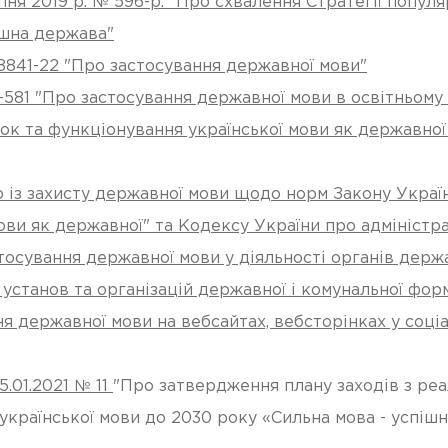
я 2019 р. № 596-р. "Про схвалення Стратегії популяр
ішна держава"
8841-22 "Про застосування державної мови"
9-581 "Про застосування державної мови в освітньому
к та функціонування української мови як державної 
 із захисту державної мови щодо норм Закону Украї
ови як державної" та Кодексу України про адміністр
тосування державної мови у діяльності органів держа
 установ та організацій державної і комунальної фор
 державної мови на вебсайтах, вебсторінках у соці
5.01.2021 № 11
"Про затвердження плану заходів з реа
 української мови до 2030 року «Сильна мова - успіш