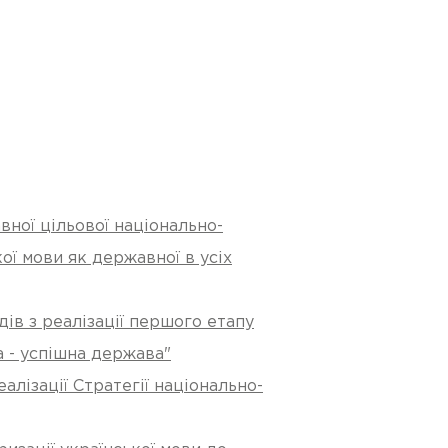
ної цільової національно-
ої мови як державної в усіх
ів з реалізації першого етапу
а - успішна держава"
лізації Стратегії національно-