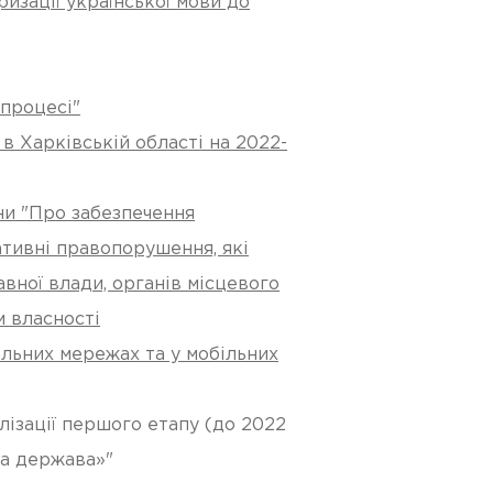
изації української мови до
 процесі"
в Харківській області на 2022-
ни "Про забезпечення
ативні правопорушення, які
вної влади, органів місцевого
м власності
альних мережах та у мобільних
лізації першого етапу (до 2022
на держава»"