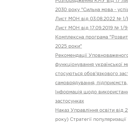
Розпорядження КМУ від 17 липн
2030 року "Сильна мова - усп
Лист МОН від 03.08.2022 № 1/
Лист МОН від 17.09.2019 № 1/
Комплексна програма "Розвито
2025 роки"
Рекомендації Уповноваженого
функціонування української м
стосуються обов'язкового зас
самоврядування, підприємств,
Інформація щодо використання
застосунках
Наказ Управління освіти від 2
року) Стратегії популяризації