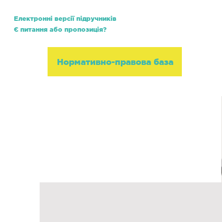
Електронні версії підручників
Є питання або пропозиція?
Школа
Нормативно-правова база
ЗНО v