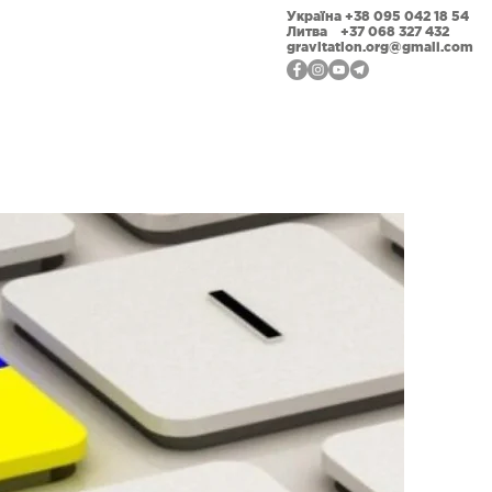
Україна +38 095 042 18 54
Литва +37 068 327 432
gravitation.org@gmail.com
ійна відкритість
Фотогалерея
Наши події