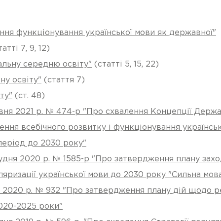
ння функціонування української мови як державної"
атті 7, 9, 12)
альну середню освіту"
(статті 5, 15, 22)
ну освіту"
(стаття 7)
ту"
(ст. 48)
ня 2021 р. № 474-р "Про схвалення Концепції Держав
ення всебічного розвитку і функціонування українськ
період до 2030 року"
дня 2020 р. № 1585-р "Про затвердження плану заход
ляризації української мови до 2030 року "Сильна мов
2020 р. № 932 "Про затвердження плану дій щодо реа
020-2025 роки"