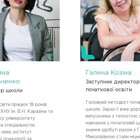
ина
Галина Козіна
ьченко
Заступник директор
початкової освіти
ор школи
Головний методист поча
світи працює 18 років.
школи. Зараз її вже дор
ХНУ ім. В.Н. Каразіна та
випускники з теплотою 
ру університету
навчання у початковій шк
за спеціальністю
знання здобуті разом з 
 хімія, інститут
Миколаївною стали міцн
ї психології за