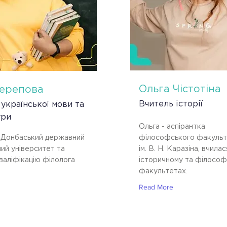
Ольга Чістотіна
Черепова
Вчитель історії
української мови та
ури
Ольга - аспірантка
а Донбаський державний
філософського факуль
ний університет та
ім. В. Н. Каразіна, вчилас
валіфікацію філолога
історичному та філосо
факультетах.
Read More