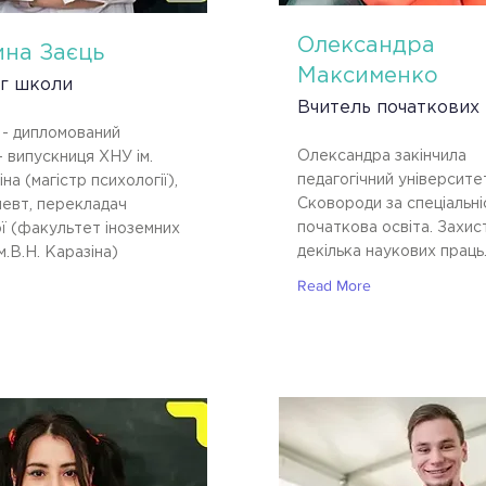
Олександра
ина Заєць
Максименко
г школи
Вчитель початкових 
 - дипломований
Олександра закінчила
- випускниця ХНУ ім.
педагогічний університет
на (магістр психології),
Сковороди за спеціальн
евт, перекладач
початкова освіта. Захис
ої (факультет іноземних
декілька наукових праць
м.В.Н. Каразіна)
Read More