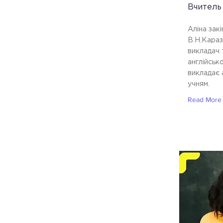
Вчитель 
Аліна закі
В.Н.Караз
викладач 
англійсько
викладає 
учням.
Read More