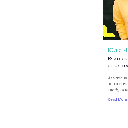
Юлія 
Вчитель 
літерат
Закінчил
педагогіч
здобула к
Read More