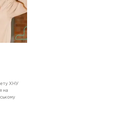
тету ХНУ
я на
фському