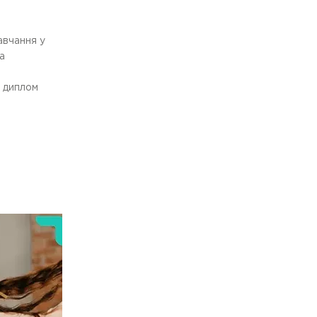
авчання у
а
 диплом