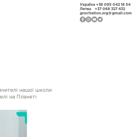
Україна +38 095 042 18 54
Литва +37 068 327 432
gravitation.org@gmail.com
ійна відкритість
Фотогалерея
Наши події
 вчителі нашої школи
телі на Планеті