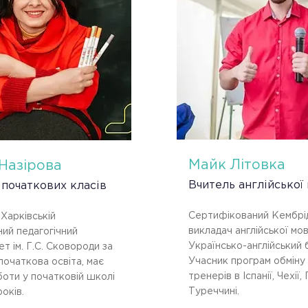
Майк Літовка
Назірова
Вчитель англійської 
 початкових класів
Сертифікований Кембр
 Харківській
викладач англійської мов
ний педагогічний
Українсько-англійський б
ет ім. Г.С. Сковороди за
Учасник програм обміну
очаткова освіта, має
тренерів в Іспанії, Чехії,
боти у початковій школі
Туреччині.
оків.