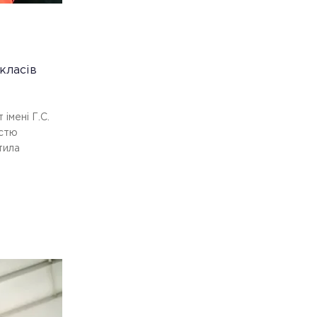
класів
 імені Г.С.
істю
тила
.