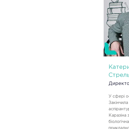
Катер
Стрел
Директ
У сфері о
Закінчила 
аспіранту
Каразіна 
біологічна
прикладно