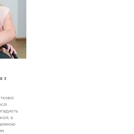
а з
ткової
ослі
згадують
олі, а
Галиною
им