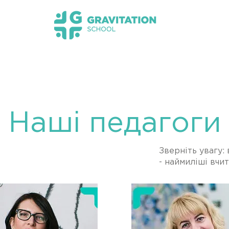
s НМТ 2026
Новини
Прозорість та інформац
Наші педагоги
Зверніть увагу:
- наймиліші вчи