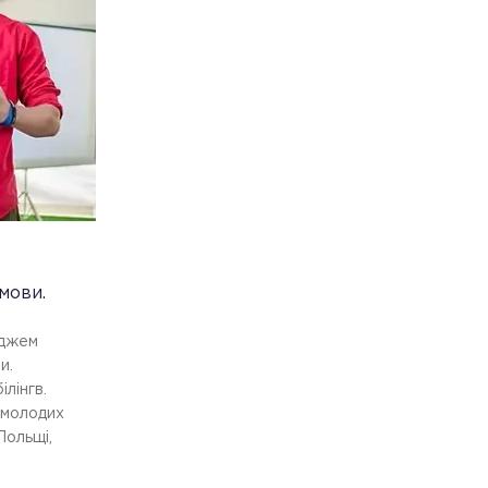
мови.
іджем
и.
ілінгв.
 молодих
 Польщі,