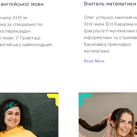
Вчитель математики
англійської мови
Олег успішно закінчив н
нчила ХНУ ім.
ХНУ імені В.Н.Каразіна н
іна за спеціальністю
факультеті математики і
та перекладач
інформатики та отримав
ї мови. У Гравітації
бакалавра прикладної
англійську наймолодшим
математики.
Read More