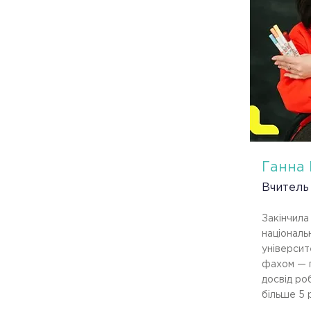
Ганна 
Вчитель
Закінчила
національ
університ
фахом — п
досвід ро
більше 5 р