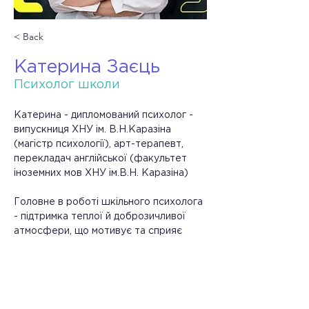
< Back
Катерина Заєць
Психолог школи
Катерина - дипломований психолог - 
випускниця ХНУ ім. В.Н.Каразіна 
(магістр психології), арт-терапевт, 
перекладач англійської (факультет 
іноземних мов ХНУ ім.В.Н. Каразіна)
Головне в роботі шкільного психолога 
- підтримка теплої й доброзичливої 
атмосфери, що мотивує та сприяє 
якісному навчанню. Психолог - людина, 
яка вміє почути, вислухати, знайти 
слова підтримки й допомогти кожному 
учню. Це не просто робота, а 
проживання всього процесу разом з 