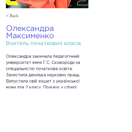
< Back
Олександра
Максименко
Вчитель початкових класів
Олександра закінчила педагогічний 
університет імені Г.С. Сковороди за 
спеціальністю початкова освіта. 
Захистила декілька наукових праць. 
Випустила свій зошит з української 
мови для 2 класу. Працює у сфері 
освіти вже 7 років
⠀
Творча особистість. Головним в 
роботі вважає: «розкрити здібності 
дитини і навчити користуватися ними».