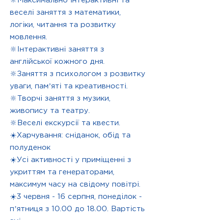
🔆Максимально інтерактивні та
веселі заняття з математики,
логіки, читання та розвитку
мовлення.
🔆Інтерактивні заняття з
англійської кожного дня.
🔆Заняття з психологом з розвитку
уваги, памʼяті та креативності.
🔆Творчі заняття з музики,
живопису та театру.
🔆Веселі екскурсії та квести.
☀️Харчування: сніданок, обід та
полуденок
☀️Усі активності у приміщенні з
укриттям та генераторами,
максимум часу на свідому повітрі.
☀️3 червня - 16 серпня, понеділок -
пʼятниця з 10.00 до 18.00. Вартість