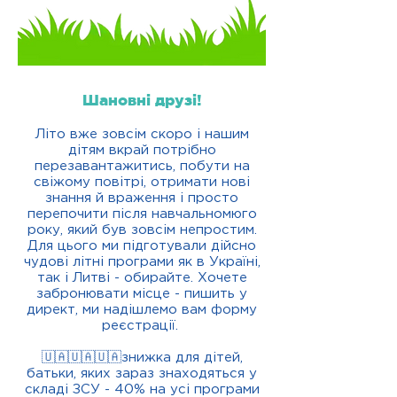
Шановні друзі!
Літо вже зовсім скоро і нашим
дітям вкрай потрібно
перезавантажитись, побути на
свіжому повітрі, отримати нові
знання й враження і просто
перепочити після навчальномюго
року, який був зовсім непростим.
Для цього ми підготували дійсно
чудові літні програми як в Україні,
так і Литві - обирайте. Хочете
забронювати місце - пишить у
директ, ми надішлемо вам форму
реєстрації.
🇺🇦🇺🇦🇺🇦знижка для дітей,
батьки, яких зараз знаходяться у
складі ЗСУ - 40% на усі програми