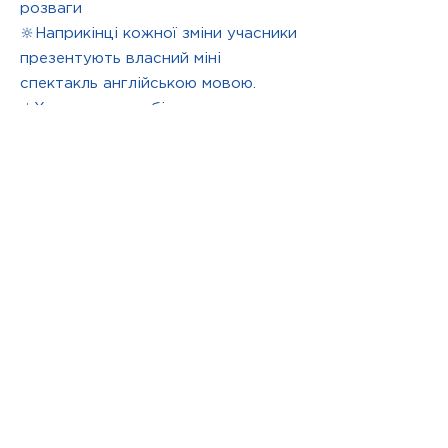
розваги
🔆Наприкінці кожної зміни учасники
презентують власний міні
спектакль англійською мовою.
☀️Харчування - обід та полуденок
☀️Максимум активностей
англійською, максимум активностей
на свіжому повітрі
☀️17 червня - 19 липня, понеділок -
пʼятниця з 10.00 до 18.00. Вартість
зміни (5 днів) - 95 євро (з
урахуванням харчування та
екскурсій)