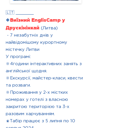
🇱🇹 _______
Виїзний EnglisCamp у
🔶
Друскінінкай
(Литва)
⁃ 7 незабутніх днів у
найвідомішому курортному
містечку Литви
У програмі:
🔆4години інтерактивних занять з
англійської щодня.
🔆Екскурсії, майстер-класи, квести
та розваги.
🔆Проживання у 2-х містких
номерах у готелі з власною
закритою територією та 3-х
разовим харчуванням.
☀️Табір працює з 5 липня по 10