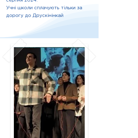
серпня 2024.
Учні школи сплачують тільки за
дорогу до Друскінінкай