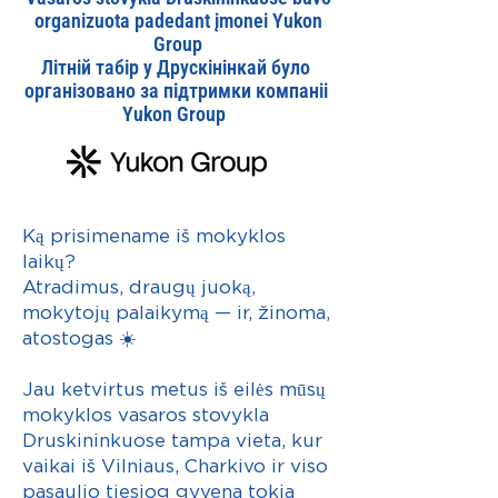
organizuota padedant įmonei Yukon
Group
Літній табір у Друскінінкай було
організовано за підтримки компаніі
Yukon Group
Ką prisimename iš mokyklos
laikų?
Atradimus, draugų juoką,
mokytojų palaikymą — ir, žinoma,
atostogas ☀️
Jau ketvirtus metus iš eilės mūsų
mokyklos vasaros stovykla
Druskininkuose tampa vieta, kur
vaikai iš Vilniaus, Charkivo ir viso
pasaulio tiesiog gyvena tokia