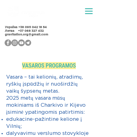
Україна
+38 095 042 18 54
Литва +37 068 327 432
gravitation.org@gmail.com
VASAROS PROGRAMOS
Vasara – tai kelionių, atradimų,
ryškių įspūdžių ir nuoširdžių
vaikų šypsenų metas.
2025 metų vasara mūsų
mokiniams iš Charkivo ir Kijevo
įsiminė ypatingomis patirtimis:
edukacine-pažintine kelione į
Vilnių;
dalyvavimu verslumo stovykloje