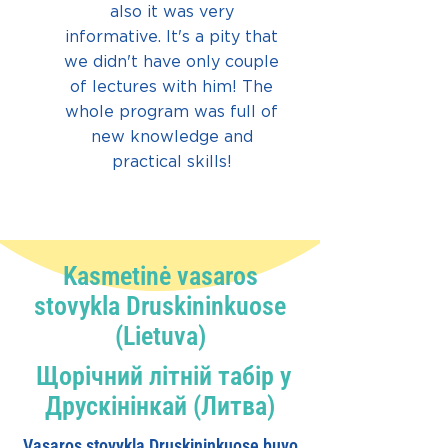
also it was very
informative. It's a pity that
we didn't have only couple
of lectures with him! The
whole program was full of
new knowledge and
practical skills!
Kasmetinė vasaros
stovykla Druskininkuose
(Lietuva)
Щорічний літній табір у
Друскінінкай (Литва)
Vasaros stovykla Druskininkuose buvo