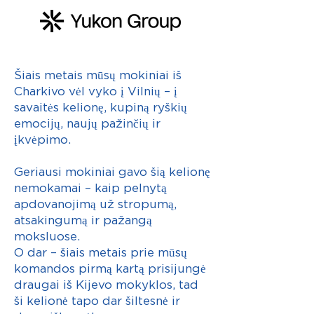
Šiais metais mūsų mokiniai iš
Charkivo vėl vyko į Vilnių – į
savaitės kelionę, kupiną ryškių
emocijų, naujų pažinčių ir
įkvėpimo.
Geriausi mokiniai gavo šią kelionę
nemokamai – kaip pelnytą
apdovanojimą už stropumą,
atsakingumą ir pažangą
moksluose.
O dar – šiais metais prie mūsų
komandos pirmą kartą prisijungė
draugai iš Kijevo mokyklos, tad
ši kelionė tapo dar šiltesnė ir