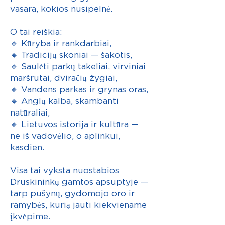
vasara, kokios nusipelnė.
O tai reiškia:
🔹 Kūryba ir rankdarbiai,
🔸 Tradicijų skoniai — šakotis,
🔹 Saulėti parkų takeliai, virviniai
maršrutai, dviračių žygiai,
🔸 Vandens parkas ir grynas oras,
🔹 Anglų kalba, skambanti
natūraliai,
🔸 Lietuvos istorija ir kultūra —
ne iš vadovėlio, o aplinkui,
kasdien.
Visa tai vyksta nuostabios
Druskininkų gamtos apsuptyje —
tarp pušynų, gydomojo oro ir
ramybės, kurią jauti kiekviename
įkvėpime.