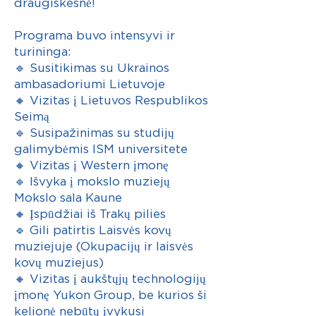
draugiškesnė!
Programa buvo intensyvi ir
turininga:
🔹 Susitikimas su Ukrainos
ambasadoriumi Lietuvoje
🔸 Vizitas į Lietuvos Respublikos
Seimą
🔹 Susipažinimas su studijų
galimybėmis ISM universitete
🔸 Vizitas į Western įmonę
🔹 Išvyka į mokslo muziejų
Mokslo sala Kaune
🔸 Įspūdžiai iš Trakų pilies
🔹 Gili patirtis Laisvės kovų
muziejuje (Okupacijų ir laisvės
kovų muziejus)
🔸 Vizitas į aukštųjų technologijų
įmonę Yukon Group, be kurios ši
kelionė nebūtų įvykusi