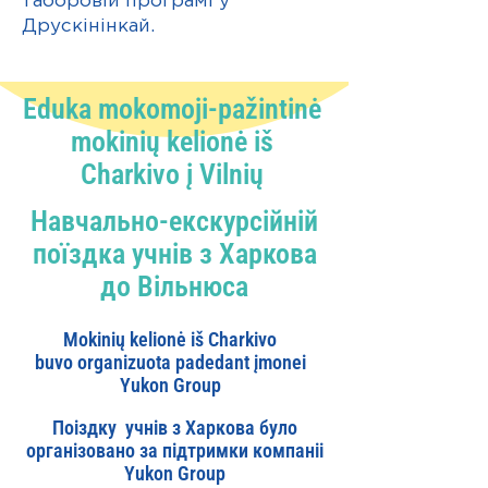
таборовій програмі у
Друскінінкай.
Eduka mokomoji-pažintinė
mokinių
kelionė iš
Charkivo į Vilnių
Навчально-екскурсійній
поїздка учнів з Харкова
до Вільнюса
Mokinių kelionė iš Charkivo
buvo organizuota padedant įmonei
Yukon Group
Поіздку учнів з Харкова було
організовано за підтримки компаніі
Yukon Group