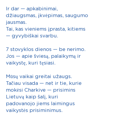
Ir dar — apkabinimai,
džiaugsmas, įkvėpimas, saugumo
jausmas.
Tai, kas vieniems įprasta, kitiems
— gyvybiškai svarbu.
7 stovyklos dienos — be nerimo.
Jos — apie šviesą, palaikymą ir
vaikystę, kuri tęsiasi.
Mūsų vaikai greitai užaugs.
Tačiau visada — net ir tie, kurie
mokėsi Charkive — prisimins
Lietuvą kaip šalį, kuri
padovanojo jiems laimingus
vaikystės prisiminimus.
🇱🇹🇺🇦