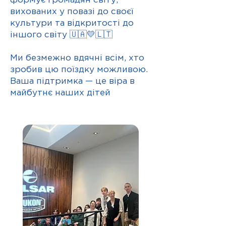
формує громадян світу,
вихованих у повазі до своєї
культури та відкритості до
іншого світу 🇺🇦💛🇱🇹
Ми безмежно вдячні всім, хто
зробив цю поїздку можливою.
Ваша підтримка — це віра в
майбутнє наших дітей