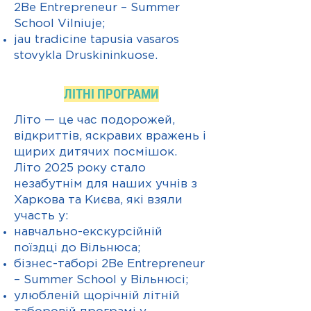
2Be Entrepreneur – Summer
School Vilniuje;
jau tradicine tapusia vasaros
stovykla Druskininkuose.
ЛІТНІ ПРОГРАМИ
Літо — це час подорожей,
відкриттів, яскравих вражень і
щирих дитячих посмішок.
Літо 2025 року стало
незабутнім для наших учнів з
Харкова та Києва, які взяли
участь у:
навчально-екскурсійній
поїздці до Вільнюса;
бізнес-таборі 2Be Entrepreneur
– Summer School у Вільнюсі;
улюбленій щорічній літній