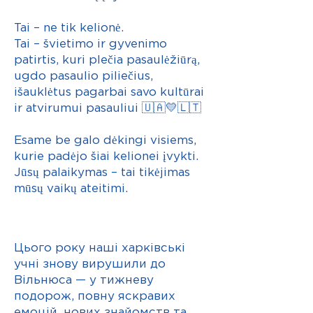
Tai – ne tik kelionė.
Tai – švietimo ir gyvenimo
patirtis, kuri plečia pasaulėžiūrą,
ugdo pasaulio piliečius,
išauklėtus pagarbai savo kultūrai
ir atvirumui pasauliui 🇺🇦💛🇱🇹
Esame be galo dėkingi visiems,
kurie padėjo šiai kelionei įvykti.
Jūsų palaikymas – tai tikėjimas
mūsų vaikų ateitimi.
Цього року наші харківські
учні знову вирушили до
Вільнюса — у тижневу
подорож, повну яскравих
емоцій, нових знайомств та