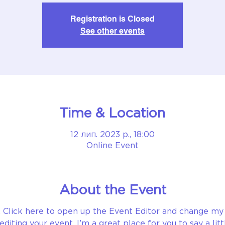
Registration is Closed
See other events
Time & Location
12 лип. 2023 р., 18:00
Online Event
About the Event
. Click here to open up the Event Editor and change my 
diting your event. I’m a great place for you to say a lit