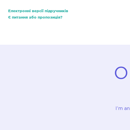
Електронні версії підручників
Є питання або пропозиція?
Школа
Нормативно-правова база
ЗНО v
O
I’m an