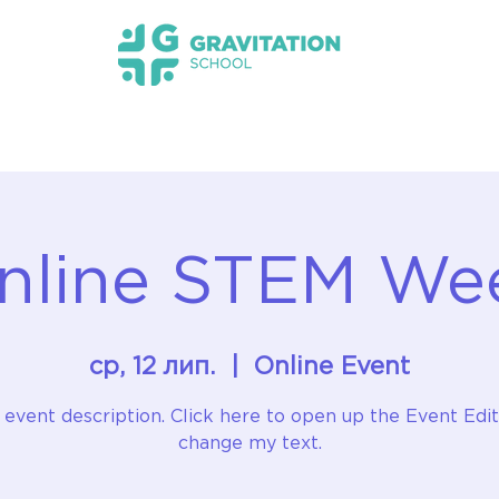
s НМТ 2026
Новини
Прозорість та інформац
nline STEM We
ср, 12 лип.
  |  
Online Event
 event description. Click here to open up the Event Edi
change my text.