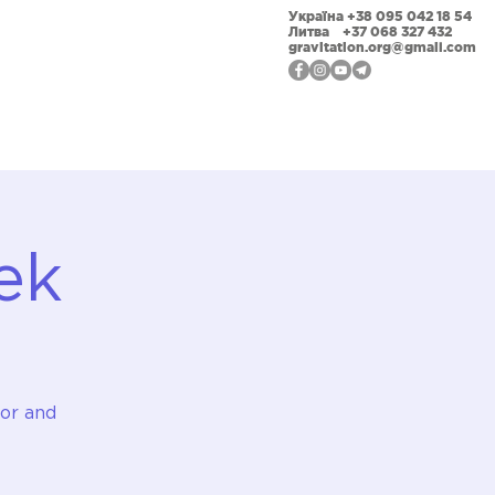
Україна +38 095 042 18 54
Литва +37 068 327 432
gravitation.org@gmail.com
ійна відкритість
Фотогалерея
Наши події
ek
tor and