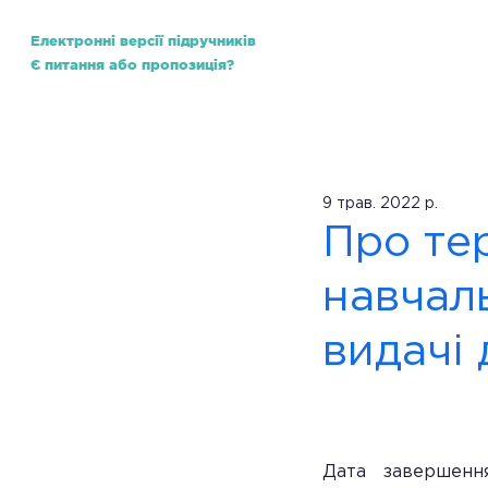
Електронні версії підручників
Є питання або пропозиція?
Школа
Нормативно-правова база
ЗНО v
9 трав. 2022 р.
Про те
навчал
видачі 
Дата завершенн