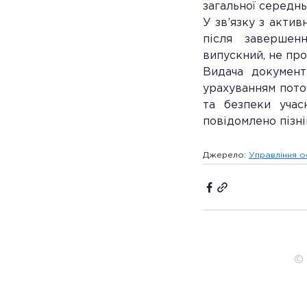
загальної середнь
У зв’язку з актив
після завершенн
випускний, не пр
Видача документ
урахуванням поточ
та безпеки учас
повідомлено пізні
Джерело: 
Управління ос
© 