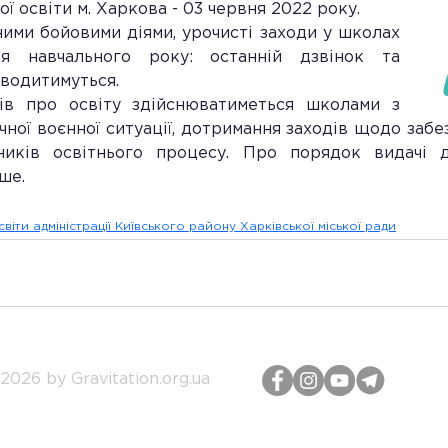
ої освіти м. Харкова - 03 червня 2022 року.
ними бойовими діями, урочисті заходи у школах 
я навчального року: останній дзвінок та 
оводитимуться.
ів про освіту здійснюватиметься школами з 
ної воєнної ситуації, дотримання заходів щодо забез
ників освітнього процесу. Про порядок видачі д
ше.
віти адміністрації Київського району Харківської міської ради
2026 by Gravitation.org.ua