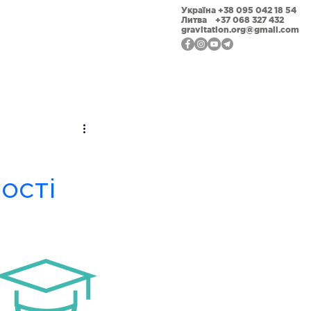
Україна +38 095 042 18 54
Литва +37 068 327 432
gravitation.org@gmail.com
ійна відкритість
Фотогалерея
Наши події
ості