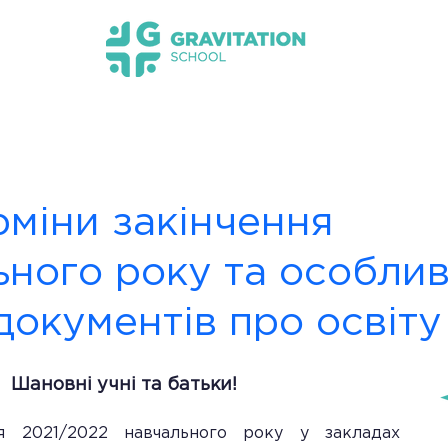
s НМТ 2026
Новини
Прозорість та інформац
рміни закінчення
ьного року та особлив
документів про освіту
Шановні учні та батьки!
я 2021/2022 навчального року у закладах 