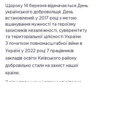
Щороку 14 березня відзначається День 
українського добровольця. День 
встановлений у 2017 році з метою 
вшанування мужності та героїзму 
захисників незалежності, суверенітету 
та територіальної цілісності України.
З початком повномасштабної війни в 
Україні у 2022 році 7 працівників 
закладів освіти Київського району 
добровільно стали на захист нашої 
країни.
З відчуттям шани і вдячності вітаємо 
всіх добровольців України! Бажаємо 
вам міцного здоров’я, незламного духу, 
миру, добробуту, благополуччя та 
перемоги!